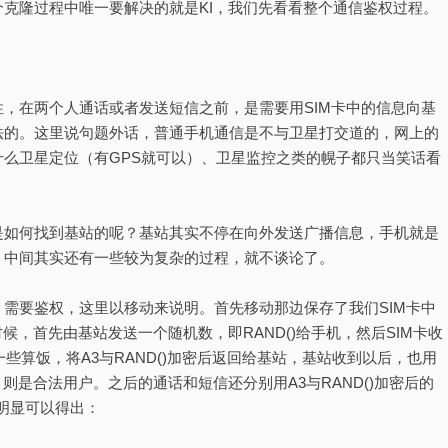
克隆过程中唯一要解决的就是KI，我们先看看整个通信鉴权过程。
，在两个人通话或者发送短信之前，是需要用SIM卡中的信息向基
法的。这里说句题外话，普通手机通信是不与卫星打交道的，网上的
么卫星定位（有GPS就可以）、卫星监控之类的幌子都只当笑话看
是如何找到基站的呢？基站其实不停在向外发送广播信息，手机就是
，中间其实还有一些较为复杂的过程，就不谈论了。
需要鉴权，这里以移动来说明。首先移动那边保存了我们SIM卡中
候，首先由基站发送一个随机数，即RAND()给手机，然后SIM卡收
些算饭，将A3与RAND()加密后返回给基站，基站收到以后，也用
则是合法用户。之后的通话和短信还分别用A3与RAND()加密后的
很明显可以得出：