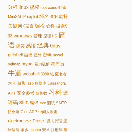
分析
linux
提权
root
axios
翻译
域名
劫持
MiniSMTP
exploit
备案
编程
关键词
心得
搜索引
C语言
碎
windows
擎
管理
原理
IIS
语
经典
感悟
0day
搞笑
getshell
溢出
密码
星外
mssql
mysql
程序员
sqlmap
暴力破解
牛逼
webshell
3389
域
匿名者
百度
木马
asp
数据库
Cassandra
习科
邀
安全参考
APT
随机数
silic
请码
编译
exe
测试
SMTP
防火墙
C++
ARP
中间人攻击
electron
java
Discuz!
反向代理
逻
辑漏洞
家乡
ubuntu
安卓
注册码
破