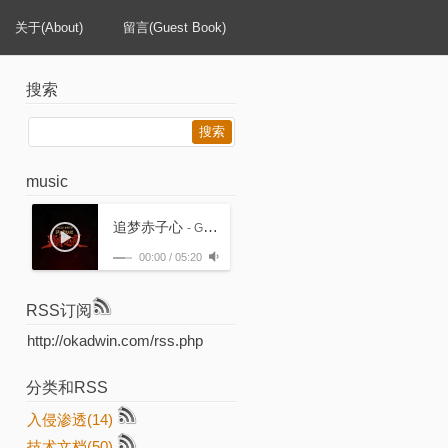
关于(About)
留言(Guest Book)
搜索
music
追梦赤子心
- GALA
00:00
/
05:20
RSS订阅
http://okadwin.com/rss.php
分类和RSS
入侵渗透(14)
技术文档(50)