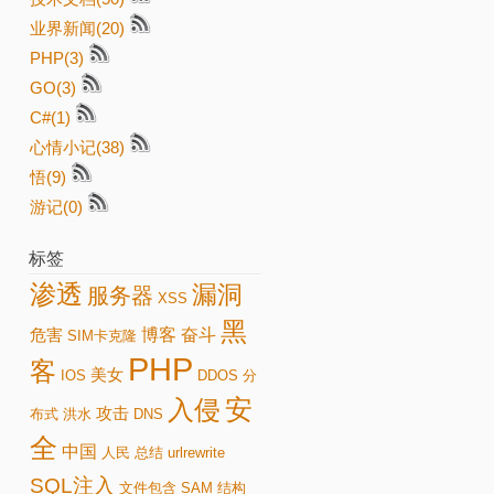
业界新闻(20)
PHP(3)
GO(3)
C#(1)
心情小记(38)
悟(9)
游记(0)
标签
渗透
漏洞
服务器
XSS
黑
博客
奋斗
危害
SIM卡克隆
PHP
客
美女
IOS
DDOS
分
安
入侵
攻击
布式
洪水
DNS
全
中国
人民
总结
urlrewrite
SQL注入
文件包含
SAM
结构