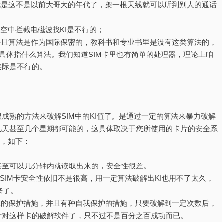
就是这不是以前大哥大的年代了，架一根天线就可以听到别人的通话
过空中拦截电磁波找KI是不行的；
并且算法是作为国际保密的，教科书和专业书里是没有这类算法的，
不具体指什么算法。我们知道SIM卡里也有简单的处理器，理论上咱
实际是不行的。
成熟的方法来破解SIM中的KI值了。是通过一定的算法来暴力破解
几天甚至几个星期都可能的，这具体取决于您所使用的卡片的安全系
展，如下：
卡甚至可以几分钟内就读取出来的，安全性很差。
，那时SIM卡安全性依旧不是很高，用一定算法破解出KI也用不了太久，
来了。
卡有相应的保护措施，并且有种自我保护的措施，只要破解到一定次数后，
针对这样卡的破解软件了，只不过不是百分之百成功而已。