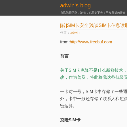
adwin's blog
自己选择的路，跪着，也要走下去！不知所措的青春
[转]SIM卡安全[浅谈SIM卡信息读
作者：
adwin
from:
http://www.freebuf.com
前言
关于SIM卡克隆不是什么新鲜技术
改，作为普及，特此将我这些低级
一卡对一号，SIM卡中存储了一些
外，卡中一般还存储了联系人和短信
密运算。
克隆SIM卡