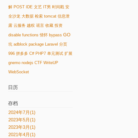
解
POST
IDE
文艺
IT男
时间戳
安
全沙龙
大数据
检索
tomcat
信息泄
露
云服务
越权
谣言
收藏
投资
GO
disable functions
情怀
bypass
坑
adblock
package
Laravel
分页
996
拼多多
C#
PHP7
单元测试
扩展
gnemo
nodejs
CTF
WriteUP
WebSocket
日历
存档
2024年7月(1)
2023年5月(1)
2023年3月(1)
2021年4月(1)