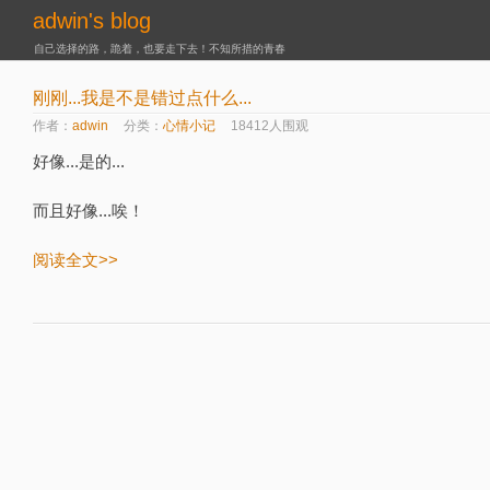
adwin's blog
自己选择的路，跪着，也要走下去！不知所措的青春
刚刚...我是不是错过点什么...
作者：
adwin
分类：
心情小记
18412人围观
好像...是的...
而且好像...唉！
阅读全文>>