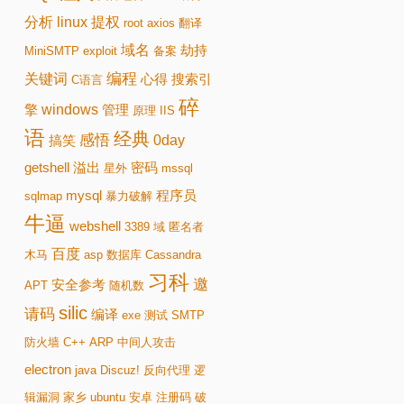
分析
linux
提权
root
axios
翻译
域名
劫持
MiniSMTP
exploit
备案
编程
关键词
心得
搜索引
C语言
碎
windows
擎
管理
原理
IIS
语
经典
感悟
0day
搞笑
getshell
溢出
密码
星外
mssql
mysql
程序员
sqlmap
暴力破解
牛逼
webshell
3389
域
匿名者
百度
木马
asp
数据库
Cassandra
习科
邀
安全参考
APT
随机数
silic
请码
编译
exe
测试
SMTP
防火墙
C++
ARP
中间人攻击
electron
java
Discuz!
反向代理
逻
辑漏洞
家乡
ubuntu
安卓
注册码
破