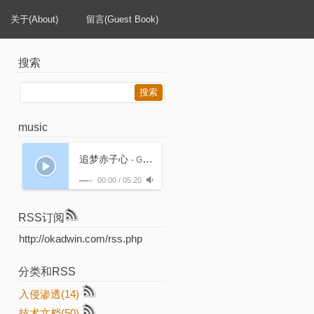
关于(About)
留言(Guest Book)
搜索
music
追梦赤子心
- GALA
00:00
/
05:20
RSS订阅
http://okadwin.com/rss.php
分类和RSS
入侵渗透(14)
技术文档(50)