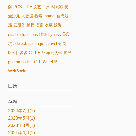
解
POST
IDE
文艺
IT男
时间戳
安
全沙龙
大数据
检索
tomcat
信息泄
露
云服务
越权
谣言
收藏
投资
GO
disable functions
情怀
bypass
坑
adblock
package
Laravel
分页
996
拼多多
C#
PHP7
单元测试
扩展
gnemo
nodejs
CTF
WriteUP
WebSocket
日历
存档
2024年7月(1)
2023年5月(1)
2023年3月(1)
2021年4月(1)