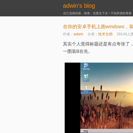
adwin's blog
自己选择的路，跪着，也要走下去！不知所措的青春
在你的安卓手机上跑windows，
作者：
adwin
分类：
技术文档
39149人
其实个人觉得标题还是有点夸张了
一图装B在先。