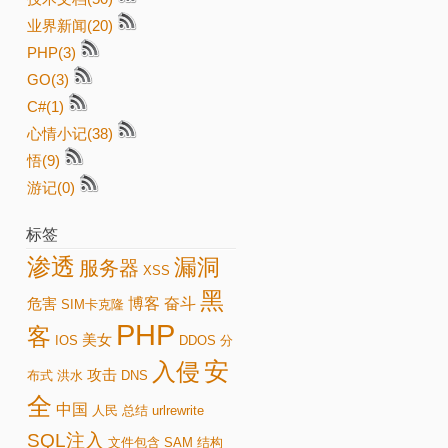
业界新闻(20)
PHP(3)
GO(3)
C#(1)
心情小记(38)
悟(9)
游记(0)
标签
渗透
漏洞
服务器
XSS
黑
博客
奋斗
危害
SIM卡克隆
PHP
客
美女
IOS
DDOS
分
安
入侵
攻击
布式
洪水
DNS
全
中国
人民
总结
urlrewrite
SQL注入
文件包含
SAM
结构