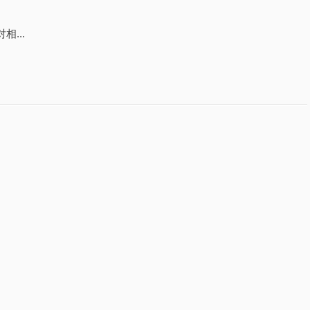
。
相...