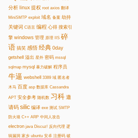
分析
linux
提权
root
axios
翻译
域名
劫持
MiniSMTP
exploit
备案
编程
关键词
心得
搜索引
C语言
碎
windows
擎
管理
原理
IIS
语
经典
感悟
0day
搞笑
getshell
溢出
密码
星外
mssql
mysql
程序员
sqlmap
暴力破解
牛逼
webshell
3389
域
匿名者
百度
木马
asp
数据库
Cassandra
习科
邀
安全参考
APT
随机数
silic
请码
编译
exe
测试
SMTP
防火墙
C++
ARP
中间人攻击
electron
java
Discuz!
反向代理
逻
辑漏洞
家乡
ubuntu
安卓
注册码
破