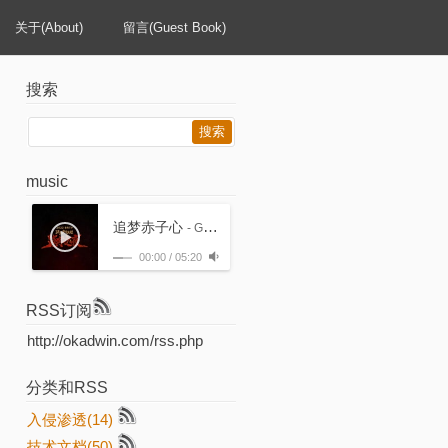
关于(About)
留言(Guest Book)
搜索
music
追梦赤子心
- GALA
00:00
/
05:20
RSS订阅
http://okadwin.com/rss.php
分类和RSS
入侵渗透(14)
技术文档(50)