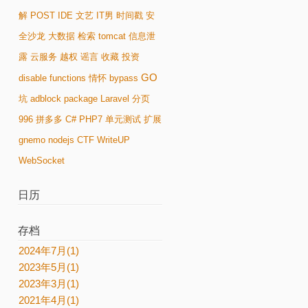
解
POST
IDE
文艺
IT男
时间戳
安
全沙龙
大数据
检索
tomcat
信息泄
露
云服务
越权
谣言
收藏
投资
GO
disable functions
情怀
bypass
坑
adblock
package
Laravel
分页
996
拼多多
C#
PHP7
单元测试
扩展
gnemo
nodejs
CTF
WriteUP
WebSocket
日历
存档
2024年7月(1)
2023年5月(1)
2023年3月(1)
2021年4月(1)