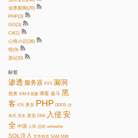
业界新闻(20)
PHP(3)
GO(3)
C#(1)
心情小记(38)
悟(9)
游记(0)
标签
渗透
漏洞
服务器
XSS
黑
博客
奋斗
危害
SIM卡克隆
PHP
客
美女
IOS
DDOS
分
安
入侵
攻击
布式
洪水
DNS
全
中国
人民
总结
urlrewrite
SQL注入
文件包含
SAM
结构