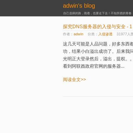
adwin's blog
自己选择的路，跪着，也要走下去！不知所措的青春
探究DNS服务器的入侵与安全 - 1
作者：
adwin
分类：
入侵渗透
31977人
这几天可能是人品问题，好多东西都
功，结果小白溢出成功了。后来我
光明正大登录然后，溢出，提权。
看到阿联酋政府官网的服务器...
阅读全文>>