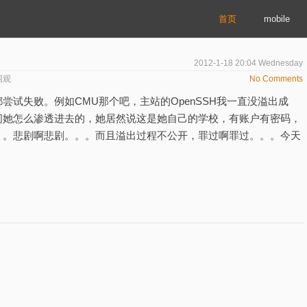
首页
mobile
2012-1-18 20:04 Wednesday
围观
No Comments
尝试失败。例如CMU那个吧，主站的OpenSSH我一直没溢出成
问她怎么渗透进去的，她居然说这是她自己的学校，有账户有密码，
。。悲剧啊悲剧。。。而且溢出过程不公开，罪过啊罪过。。。今天